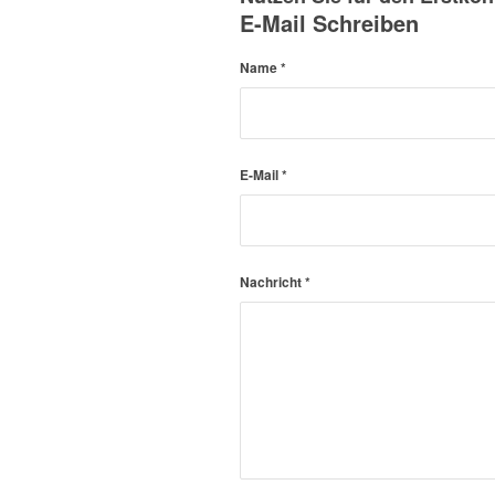
E-Mail Schreiben
Name
*
E-Mail
*
Nachricht
*